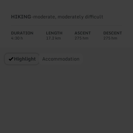
Type
Difficulty:
HIKING
-
moderate, moderately difficult
of
tour:
DURATION
LENGTH
ASCENT
DESCENT
4:30 h
17.2 km
275 hm
275 hm
Highlight
Accommodation