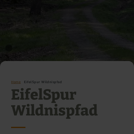
Home
EifelSpur Wildnispfad
EifelSpur
Wildnispfad