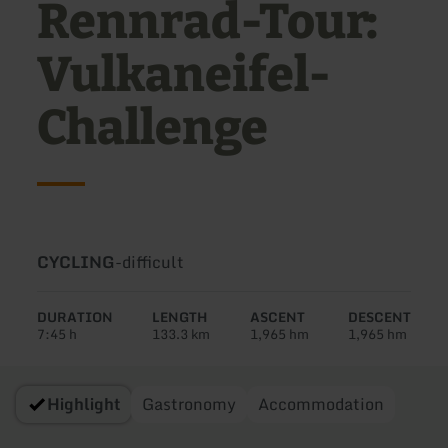
Rennrad-Tour:
Vulkaneifel-
Challenge
Type
Difficulty:
CYCLING
-
difficult
of
tour:
DURATION
LENGTH
ASCENT
DESCENT
7:45 h
133.3 km
1,965 hm
1,965 hm
Highlight
Gastronomy
Accommodation