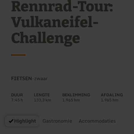
Rennrad-Tour:
Vulkaneifel-
Challenge
Soort
Moeilijkheidsgraad:
FIETSEN
-
zwaar
tour:
DUUR
LENGTE
BEKLIMMING
AFDALING
7:45 h
133,3 km
1.965 hm
1.965 hm
Highlight
Gastronomie
Accommodaties