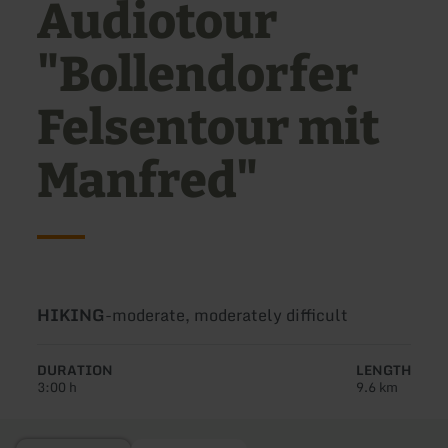
Audiotour
"Bollendorfer
Felsentour mit
Manfred"
Type
Difficulty:
HIKING
-
moderate, moderately difficult
of
tour:
DURATION
LENGTH
3:00 h
9.6 km