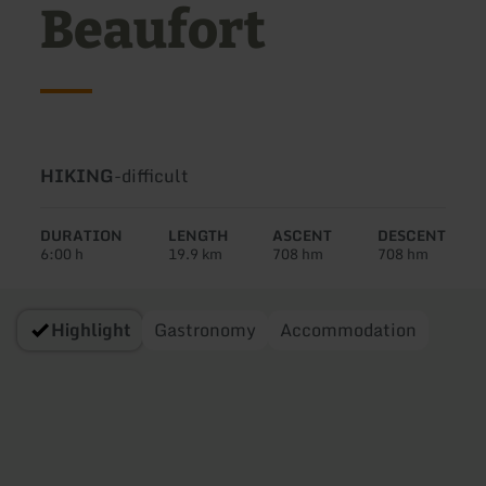
Beaufort
Type
Difficulty:
HIKING
-
difficult
of
tour:
DURATION
LENGTH
ASCENT
DESCENT
6:00 h
19.9 km
708 hm
708 hm
Highlight
Gastronomy
Accommodation