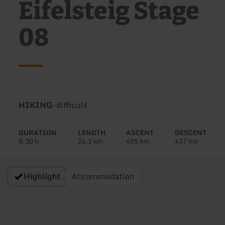
Eifelsteig Stage
08
Type
Difficulty:
HIKING
-
difficult
of
tour:
DURATION
LENGTH
ASCENT
DESCENT
8:30 h
26.1 km
405 hm
437 hm
Highlight
Accommodation