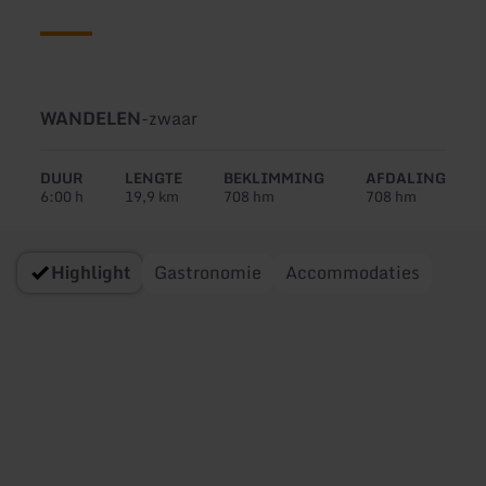
Soort
Moeilijkheidsgraad:
WANDELEN
-
zwaar
tour:
DUUR
LENGTE
BEKLIMMING
AFDALING
6:00 h
19,9 km
708 hm
708 hm
Highlight
Gastronomie
Accommodaties