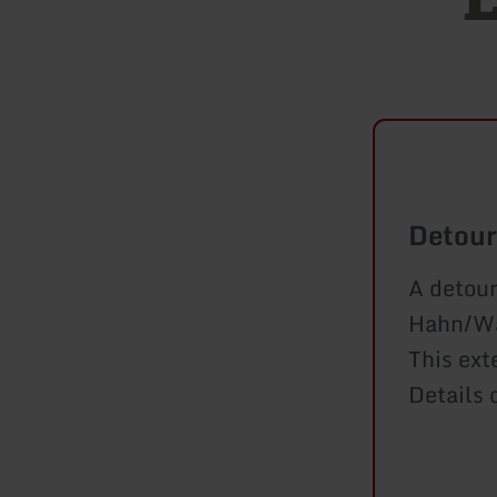
Detour
A detour
Hahn/Wa
This ext
Details 