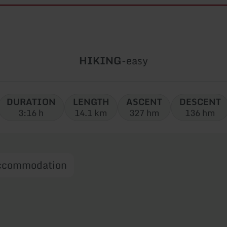
Type
Difficulty:
HIKING
-
easy
of
tour:
DURATION
LENGTH
ASCENT
DESCENT
3:16 h
14.1 km
327 hm
136 hm
ccommodation