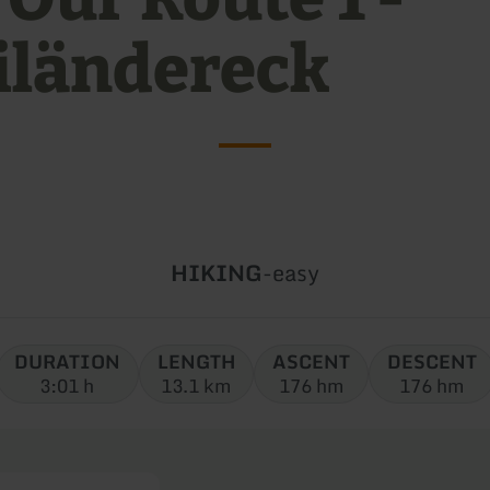
iländereck
Type
Difficulty:
HIKING
-
easy
of
tour:
DURATION
LENGTH
ASCENT
DESCENT
3:01 h
13.1 km
176 hm
176 hm