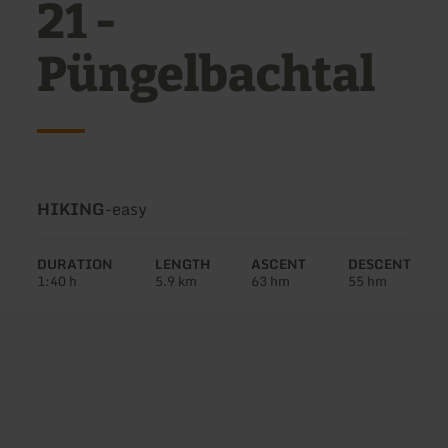
21 -
Püngelbachtal
Type
Difficulty:
HIKING
-
easy
of
tour:
DURATION
LENGTH
ASCENT
DESCENT
1:40 h
5.9 km
63 hm
55 hm