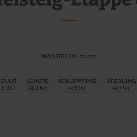
Soort
Moeilijkheidsgraad:
WANDELEN
-
zwaar
tour:
DUUR
LENGTE
BEKLIMMING
AFDALING
8:30 h
26,1 km
405 hm
437 hm