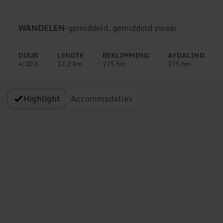
Soort
Moeilijkheidsgraad:
WANDELEN
-
gemiddeld, gemiddeld zwaar
tour:
DUUR
LENGTE
BEKLIMMING
AFDALING
4:30 h
17,2 km
275 hm
275 hm
Highlight
Accommodaties