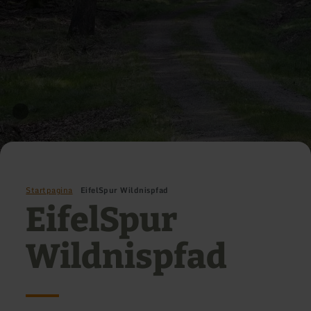
Startpagina
EifelSpur Wildnispfad
EifelSpur
Wildnispfad