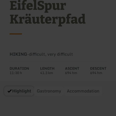
EifelSpur
Kräuterpfad
Type
Difficulty:
HIKING
-
difficult, very difficult
of
tour:
DURATION
LENGTH
ASCENT
DESCENT
11:30 h
41.3 km
694 hm
694 hm
Highlight
Gastronomy
Accommodation