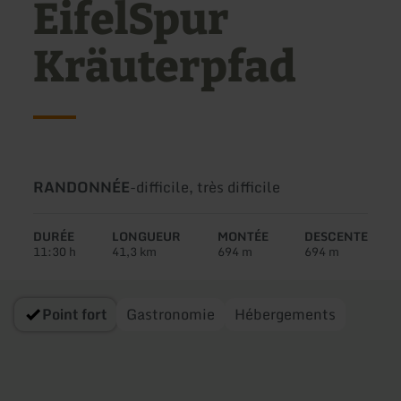
EifelSpur
Kräuterpfad
Type
Difficulté:
RANDONNÉE
-
difficile, très difficile
de
circuit:
DURÉE
LONGUEUR
MONTÉE
DESCENTE
11:30 h
41,3 km
694 m
694 m
Point fort
Gastronomie
Hébergements