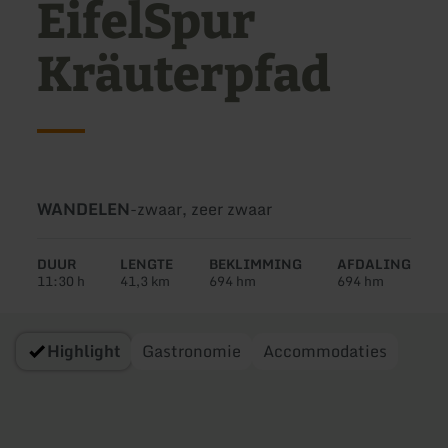
EifelSpur
Kräuterpfad
Soort
Moeilijkheidsgraad:
WANDELEN
-
zwaar, zeer zwaar
tour:
DUUR
LENGTE
BEKLIMMING
AFDALING
11:30 h
41,3 km
694 hm
694 hm
Highlight
Gastronomie
Accommodaties