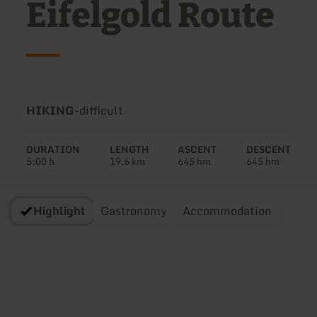
Eifelgold Route
Type
Difficulty:
HIKING
-
difficult
of
tour:
DURATION
LENGTH
ASCENT
DESCENT
5:00 h
19.6 km
645 hm
645 hm
Highlight
Gastronomy
Accommodation