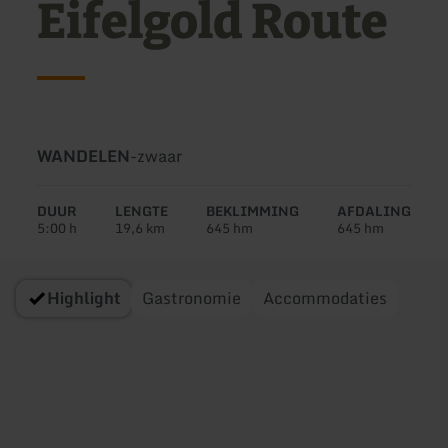
Eifelgold Route
Soort
Moeilijkheidsgraad:
WANDELEN
-
zwaar
tour:
DUUR
LENGTE
BEKLIMMING
AFDALING
5:00 h
19,6 km
645 hm
645 hm
Highlight
Gastronomie
Accommodaties