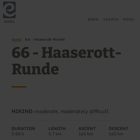
Back
Skip to main content
Skip to search
Skip to main navigation
Skip to footer
to
home
page
BOOK
SEARCH
MENU
Home
66 - Haaserott-Runde
66 - Haaserott-
Runde
Type
Difficulty:
HIKING
-
moderate, moderately difficult
of
tour:
DURATION
LENGTH
ASCENT
DESCENT
2:00 h
5.7 km
165 hm
165 hm