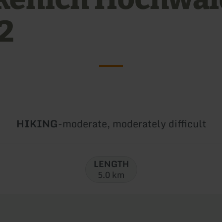
2
Type
Difficulty:
HIKING
-
moderate, moderately difficult
of
tour:
LENGTH
5.0 km