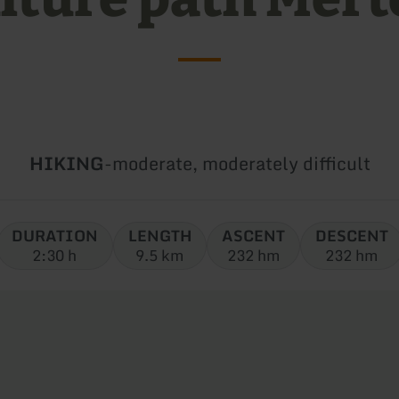
Type
Difficulty:
HIKING
-
moderate, moderately difficult
of
tour:
DURATION
LENGTH
ASCENT
DESCENT
2:30 h
9.5 km
232 hm
232 hm