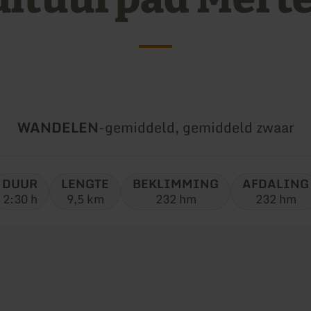
Soort
Moeilijkheidsgraad:
WANDELEN
-
gemiddeld, gemiddeld zwaar
tour:
DUUR
LENGTE
BEKLIMMING
AFDALING
2:30 h
9,5 km
232 hm
232 hm