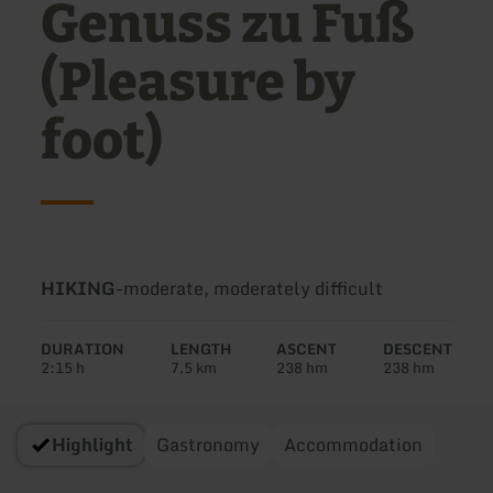
Genuss zu Fuß
(Pleasure by
foot)
Type
Difficulty:
HIKING
-
moderate, moderately difficult
of
tour:
DURATION
LENGTH
ASCENT
DESCENT
2:15 h
7.5 km
238 hm
238 hm
Highlight
Gastronomy
Accommodation