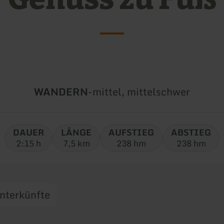
Art
Schwierigkeit:
WANDERN
-
mittel, mittelschwer
der
Tour:
DAUER
LÄNGE
AUFSTIEG
ABSTIEG
2:15 h
7,5 km
238 hm
238 hm
nterkünfte