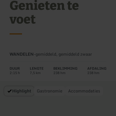
Genieten te
voet
Soort
Moeilijkheidsgraad:
WANDELEN
-
gemiddeld, gemiddeld zwaar
tour:
DUUR
LENGTE
BEKLIMMING
AFDALING
2:15 h
7,5 km
238 hm
238 hm
Highlight
Gastronomie
Accommodaties