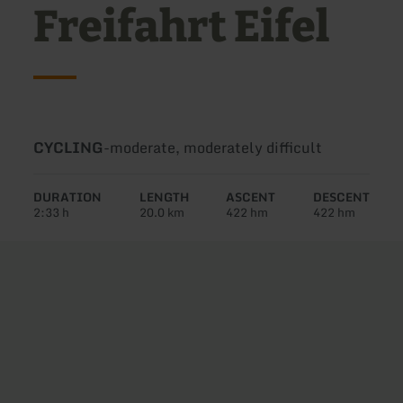
Freifahrt Eifel
Type
Difficulty:
CYCLING
-
moderate, moderately difficult
of
tour:
DURATION
LENGTH
ASCENT
DESCENT
2:33 h
20.0 km
422 hm
422 hm