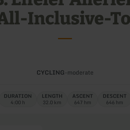
 All-Inclusive-T
Type
Difficulty:
CYCLING
-
moderate
of
tour:
DURATION
LENGTH
ASCENT
DESCENT
4:00 h
32.0 km
647 hm
646 hm