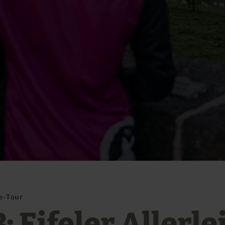
ve-Tour
 Eifeler Allerlei