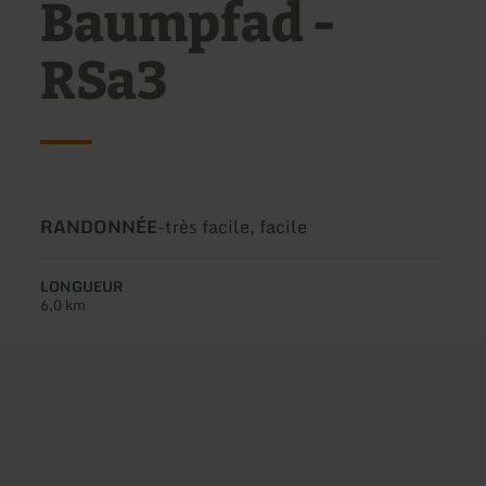
Baumpfad -
RSa3
Type
Difficulté:
RANDONNÉE
-
très facile, facile
de
circuit:
LONGUEUR
6,0 km