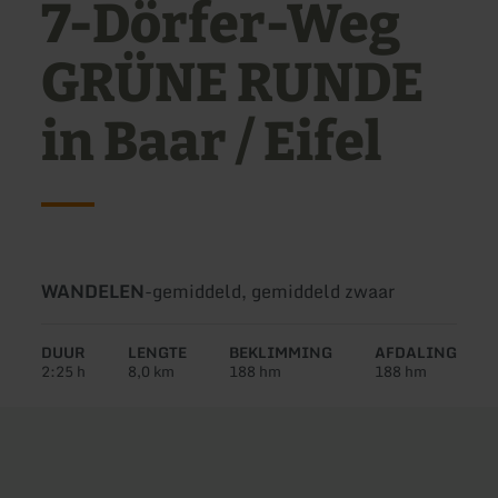
7-Dörfer-Weg
GRÜNE RUNDE
in Baar / Eifel
Soort
Moeilijkheidsgraad:
WANDELEN
-
gemiddeld, gemiddeld zwaar
tour:
DUUR
LENGTE
BEKLIMMING
AFDALING
2:25 h
8,0 km
188 hm
188 hm