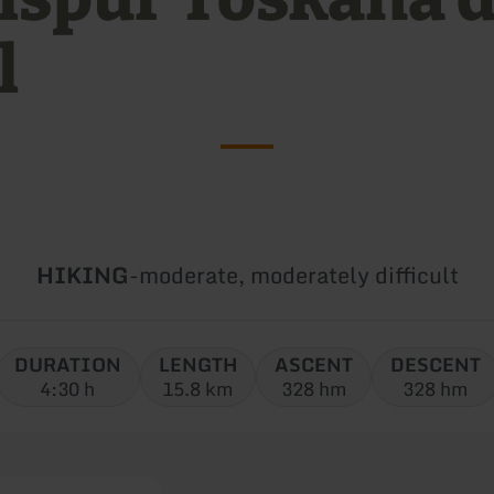
l
Type
Difficulty:
HIKING
-
moderate, moderately difficult
of
tour:
DURATION
LENGTH
ASCENT
DESCENT
4:30 h
15.8 km
328 hm
328 hm