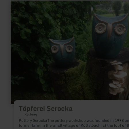
learn
more
about:
Töpferei
Serocka
Töpferei Serocka
Kelberg
Pottery SerockaThe pottery workshop was founded in 1978 on
former farm,in the small village of Köttelbach, at the foot of t