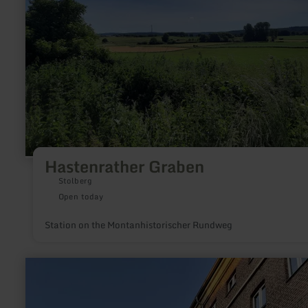
Hastenrather
Graben
Hastenrather Graben
Stolberg
Open today
Station on the Montanhistorischer Rundweg
learn
more
about:
KOMM
(Pleußmühle)