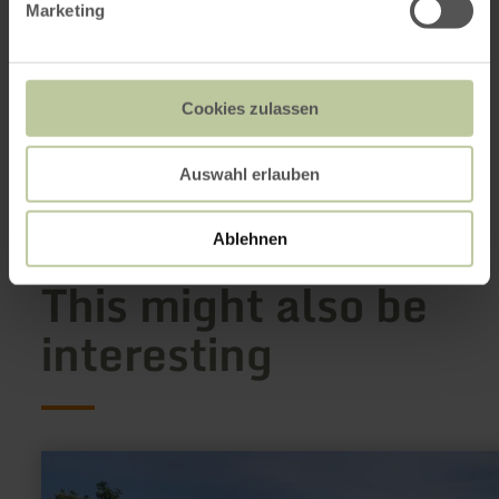
Marketing
Parkplatz an der Weiherhalle
53945 Blankenheim
+49 244987223
Email
Cookies zulassen
Website
Plan your arrival
Show on map
Auswahl erlauben
Ablehnen
This might also be
interesting
learn
more
about: