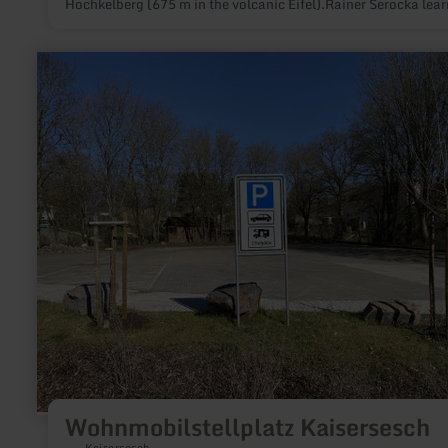
Hochkelberg (675 m in the volcanic Eifel).Rainer Serocka lea
how to work with clay early in his parents' workshop.
learn
more
about:
Wohnmobilstellplatz
Kaisersesch
Wohnmobilstellplatz Kaisersesch
Kaisersesch