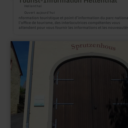
Hellenthal
Ouvert aujourd'hui
nformation touristique et point d'information du parc national
l'office de tourisme, des interlocutrices compétentes vous
attendent pour vous fournir les informations et les nouveauté
actuelles et vous aider à organiser vos vacances et vos loisirs.
en
savoir
plus
sur
:
E-
Bike
Ladestation
Holsthum