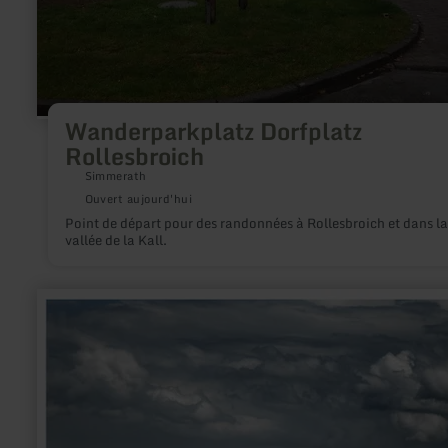
Wanderparkplatz Dorfplatz
Rollesbroich
Simmerath
Ouvert aujourd'hui
Point de départ pour des randonnées à Rollesbroich et dans la
vallée de la Kall.
en
savoir
plus
sur
:
Reisemobilstellplatz
Wierschem