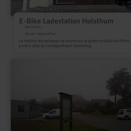
E-Bike Ladestation Holsthum
Holsthum
Ouvert aujourd'hui
La station de recharge se trouve sur la piste cyclable de Prüm,
juste à côté du Landgasthaus Oberbillig.
en
savoir
plus
sur
:
Wanderparkplatz
Dorfplatz
Rollesbroich