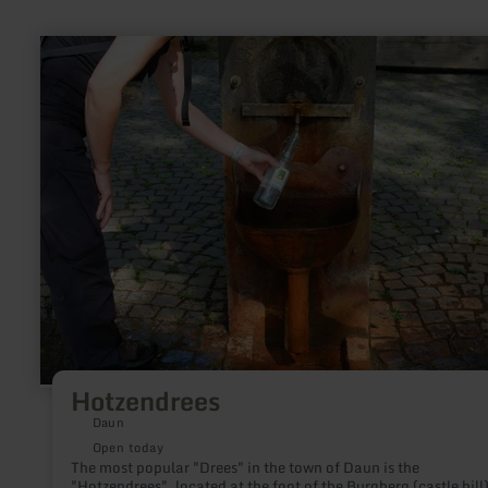
learn
more
about:
Hotzendrees
Hotzendrees
Daun
Open today
The most popular "Drees" in the town of Daun is the
"Hotzendrees", located at the foot of the Burgberg (castle hill