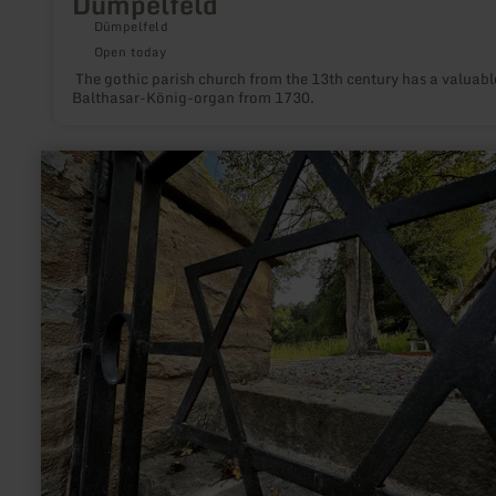
Dümpelfeld
Dümpelfeld
Open today
The gothic parish church from the 13th century has a valuabl
Balthasar-König-organ from 1730.
learn
more
about:
Gedenkstätte
Jüdischer
Friedhof