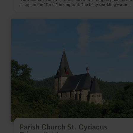
a stop on the "Drees" hiking trail. The tasty sparkling water
"bounces" out of its source.
learn
more
about:
Parish
Church
St.
Cyriacus
Dümpelfeld
Parish Church St. Cyriacus