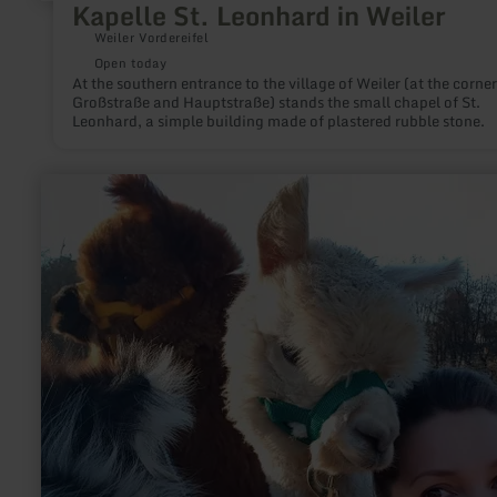
Kapelle St. Leonhard in Weiler
Weiler Vordereifel
Open today
At the southern entrance to the village of Weiler (at the corner
Großstraße and Hauptstraße) stands the small chapel of St.
Leonhard, a simple building made of plastered rubble stone.
learn
more
about:
Alpakas
&amp;
Lamas
am
Nürburgring