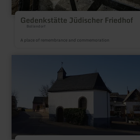
Gedenkstätte Jüdischer Friedhof
Bollendorf
A place of remembrance and commemoration
learn
more
about:
Kapelle
St.
Leonhard
in
Weiler