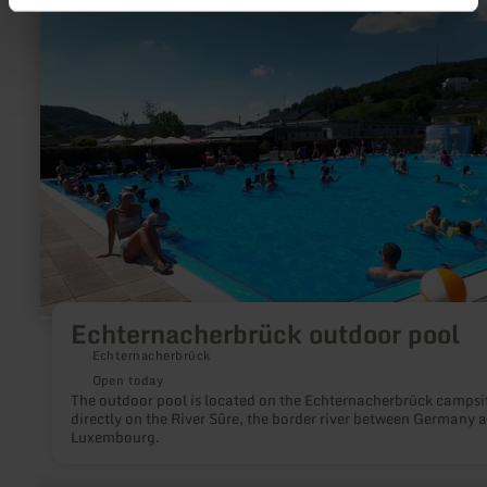
Echternacherbrück
outdoor
pool
Echternacherbrück outdoor pool
Echternacherbrück
Open today
The outdoor pool is located on the Echternacherbrück campsi
directly on the River Sûre, the border river between Germany 
Luxembourg.