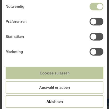
Einwilligungsauswahl
Bruchstr. 20
Notwendig
53937 Schleiden-Gemünd
(0049) 2444 3181
Email
Präferenzen
Website
Plan your arrival
Statistiken
Show on map
Marketing
This might also be
interesting
Cookies zulassen
Auswahl erlauben
learn
Ablehnen
more
about: