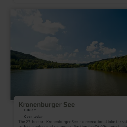
obstacles awaits beginners and daredevils alike. It's all about
team spirit and endurance. Overcome limits, leave obstacles
behind you.
learn
more
about:
Kronenburger
See
Kronenburger See
Dahlem
Open today
The 27-hectare Kronenburger See is a recreational lake for sai
surfers, anglers and swimmers. Parking fee €4.00/day/vehicle