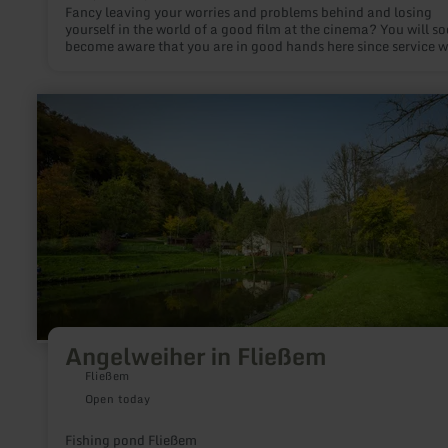
Fancy leaving your worries and problems behind and losing
yourself in the world of a good film at the cinema? You will s
become aware that you are in good hands here since service w
smile is the order of the day.
learn
more
about:
Angelweiher
in
Fließem
Angelweiher in Fließem
Fließem
Open today
Fishing pond Fließem