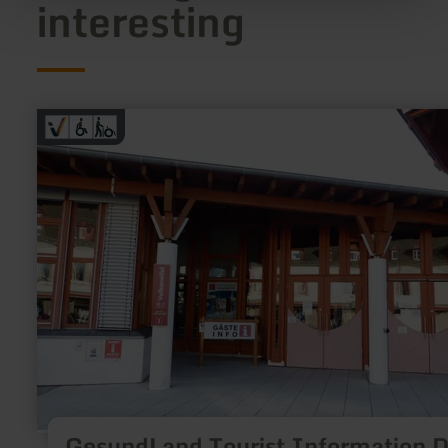
interesting
learn
more
about:
GesundLand
Tourist
Information
Daun
GesundLand Tourist Information 