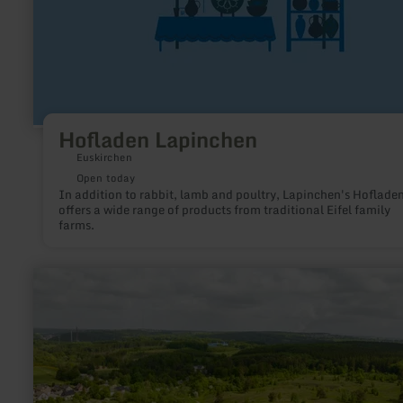
Hofladen Lapinchen
Euskirchen
Open today
In addition to rabbit, lamb and poultry, Lapinchen's Hoflade
offers a wide range of products from traditional Eifel family
farms.
learn
more
about:
Was
ist
eigentlich
Galmei?
–
der