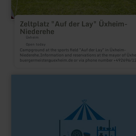
Zeltplatz "Auf der Lay" Üxheim-
Niederehe
Üxheim
Open today
Campground at the sports field "Auf der Lay" in Üxheim-
Niederehe.Information and reservations at the mayor of Üxh
buergermeister@uexheim.de or via phone number +492696/1
learn
more
about:
Hofladen
Lapinchen