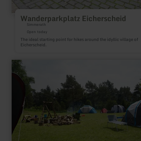
Wanderparkplatz Eicherscheid
Simmerath
Open today
The ideal starting point for hikes around the idyllic village of
Eicherscheid.
learn
more
about:
Zeltplatz
"Auf
der
Lay"
Üxheim-
Niederehe