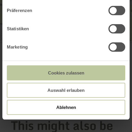
Präferenzen
Statistiken
Rureifel Tourismus GmbH
Marketing
Seeufer 3
52152 Simmerath-Rurberg
+49 2473 55205 40
Email
Cookies zulassen
Website
Plan your arrival
Show on map
Auswahl erlauben
Ablehnen
This might also be