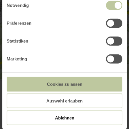
Notwendig
Präferenzen
Statistiken
Marketing
Eifel-Lädchen
Cookies zulassen
Holter 16
53937 Schleiden-Dreiborn
(0049) 2485 1235
Auswahl erlauben
Email
Website
Ablehnen
Plan your arrival
Show on map