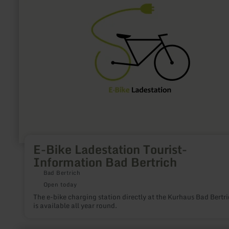
E-
Bike
Ladestation
Tourist-
Information
Bad
Bertrich
E-Bike Ladestation Tourist-
Information Bad Bertrich
Bad Bertrich
Open today
The e-bike charging station directly at the Kurhaus Bad Bertr
is available all year round.