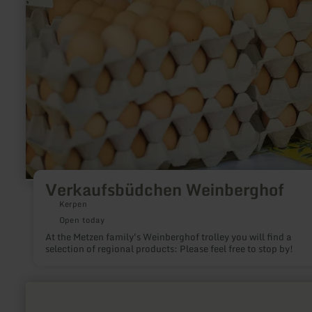
Verkaufsbüdchen Weinberghof
Kerpen
Open today
At the Metzen family's Weinberghof trolley you will find a
selection of regional products: Please feel free to stop by!
learn
more
about: