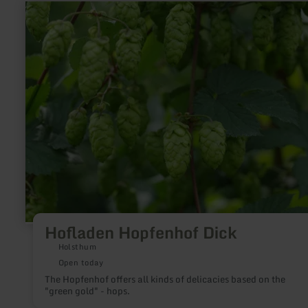
learn
more
about:
Hofladen
Hopfenhof
Dick
Hofladen Hopfenhof Dick
Holsthum
Open today
The Hopfenhof offers all kinds of delicacies based on the
"green gold" - hops.