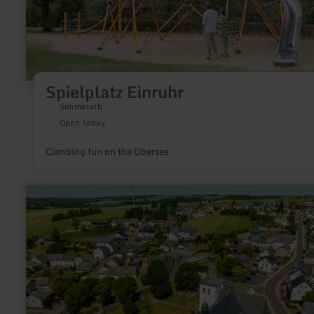
Spielplatz Einruhr
Simmerath
Open today
Climbing fun on the Obersee
learn
more
about:
Campingplatz
Bleialf