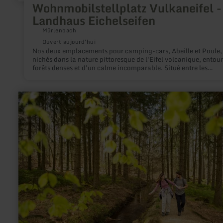
Wohnmobilstellplatz Vulkaneifel -
Landhaus Eichelseifen
Mürlenbach
Ouvert aujourd'hui
Nos deux emplacements pour camping-cars, Abeille et Poule,
nichés dans la nature pittoresque de l'Eifel volcanique, entou
forêts denses et d'un calme incomparable. Situé entre les
charmantes villes de Bitburg, Gerolstein et Prüm, notre
emplacement est le point de départ idéal pour explorer la bea
des environs.
en
savoir
plus
sur
:
Lebensraum
Bach
–
unter
der
Wasseroberfläche
wird’s
lebendig