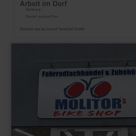
Arbeit im Dorf
Stolberg
Ouvert aujourd'hui
Station sur le circuit familial Vicht
en
savoir
plus
sur
:
Molitor's
Bike
Shop