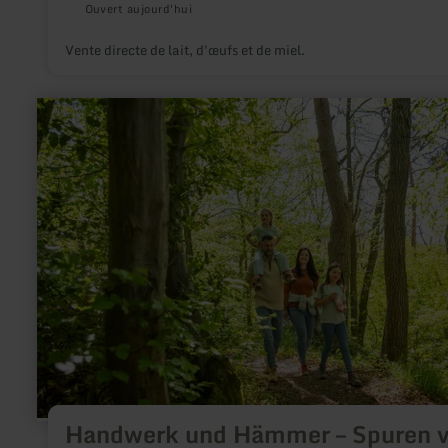
Ouvert aujourd'hui
Vente directe de lait, d'œufs et de miel.
en
savoir
plus
sur
:
Handwerk
und
Hämmer
–
Spuren
von
Arbeit
im
Dorf
Handwerk und Hämmer – Spuren 