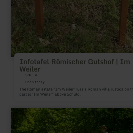
Infotafel Römischer Gutshof | Im
Weiler
Schuld
Open today
The Roman estate "Im Weiler" was a Roman villa rustica on t
parcel "Im Weiler" above Schuld.
learn
more
about:
Skulpturen
im