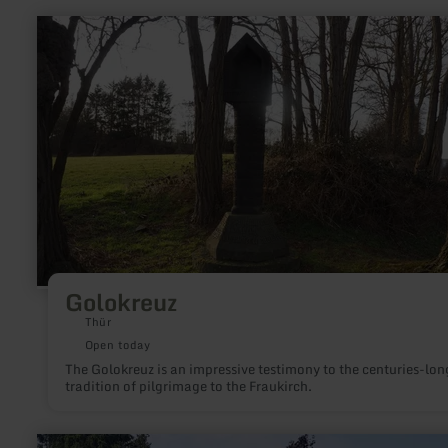
learn
more
about:
Golokreuz
Golokreuz
Thür
Open today
The Golokreuz is an impressive testimony to the centuries-lon
tradition of pilgrimage to the Fraukirch.
learn