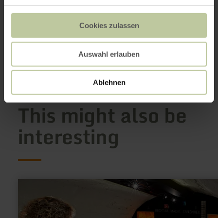
+49 2473 55205 0
Email
Cookies zulassen
Website
Plan your arrival
Auswahl erlauben
Show on map
Ablehnen
This might also be
interesting
learn
more
about:
Archäologisches
Museum