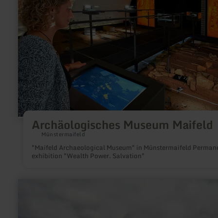
Maifeld
Archäologisches Museum Maifeld
Münstermaifeld
"Maifeld Archaeological Museum" in Münstermaifeld Permanent
exhibition "Wealth Power. Salvation"
learn
more
about:
Panoramic
view