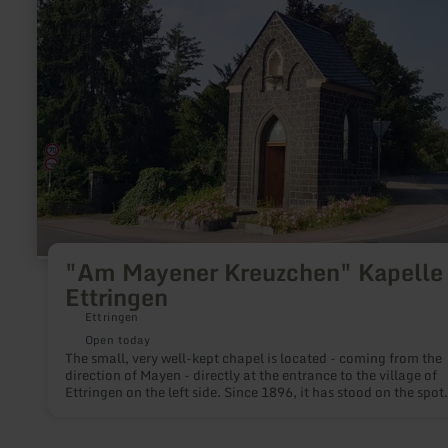
more
about:
"Am
Mayener
Kreuzchen"
Kapelle
in
Ettringen
"Am Mayener Kreuzchen" Kapelle 
Ettringen
Ettringen
Open today
The small, very well-kept chapel is located - coming from the
direction of Mayen - directly at the entrance to the village of
Ettringen on the left side. Since 1896, it has stood on the spot
where a stone cross had stood since the earliest times - the
Mayener Kreuzchen, as the people of Ettringen say.