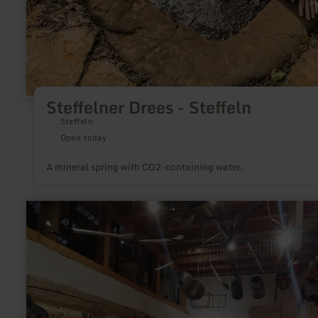
Steffelner Drees - Steffeln
Steffeln
Open today
A mineral spring with CO2-containing water.
learn
more
about:
Nature
House
"A
Wiewesch"