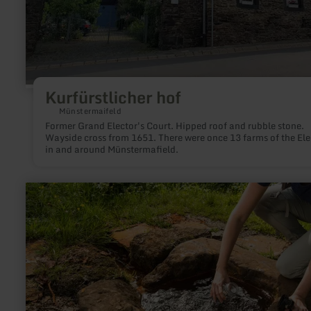
Kurfürstlicher hof
Münstermaifeld
Former Grand Elector's Court. Hipped roof and rubble stone.
Wayside cross from 1651. There were once 13 farms of the Ele
in and around Münstermafield.
learn
more
about:
Steffelner
Drees
-
Steffeln