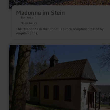
Madonna im Stein
Bollendorf
Open today
The "Madonna in the Stone" is a rock sculpture created by
Angela Kohns.
learn
more
about:
Kalvarienberg
Prüm
-
Kalvarienbergkapelle