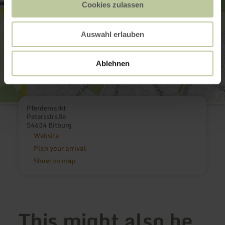
Cookies zulassen
Auswahl erlauben
Ablehnen
Pferdemarkt
Petersstraße
54634 Bitburg
Website
Plan your arrival
Show on map
This might also be