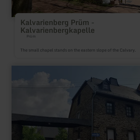
Kalvarienberg Prüm -
Kalvarienbergkapelle
Prüm
The small chapel stands on the eastern slope of the Calvary.
learn
more
about:
Kurfürstlicher
hof