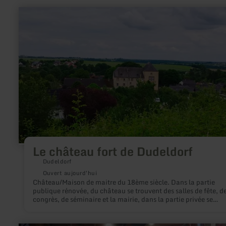
en
savoir
plus
sur
:
Le
château
fort
de
Dudeldorf
Le château fort de Dudeldorf
Dudeldorf
Ouvert aujourd'hui
Château/Maison de maitre du 18ème siècle. Dans la partie
publique rénovée, du château se trouvent des salles de fête, d
congrès, de séminaire et la mairie, dans la partie privée se
déroulent des manifestations culturelles.