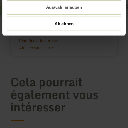
Auswahl erlauben
Pferdemarkt
Petersstraße
Ablehnen
54634 Bitburg
Site web
Planifier votre arrivée
Afficher sur la carte
Cela pourrait
également vous
intéresser