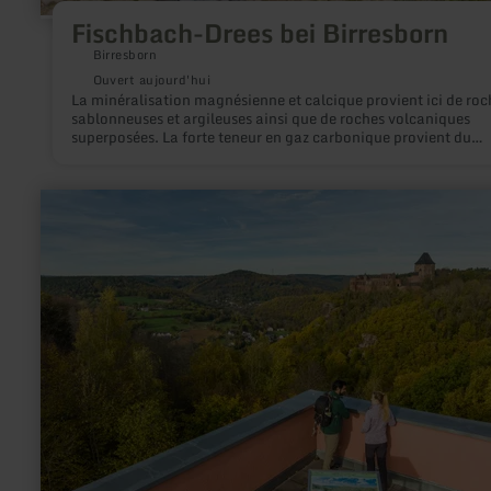
Fischbach-Drees bei Birresborn
Birresborn
Ouvert aujourd'hui
La minéralisation magnésienne et calcique provient ici de roc
sablonneuses et argileuses ainsi que de roches volcaniques
superposées. La forte teneur en gaz carbonique provient du
volcanisme de l'Eifel et donne à l'eau le nom de "Säuerling". 
total, cinq sources sont connues à Birresborn, dont plusieurs 
une grande importance économique. Aujourd'hui, il est possible de
en
prélever de l'eau potable à la Lindenquelle et au Fischbach-Dr
savoir
plus
sur
:
Eifel-
Blick
"Nideggen
Jugendherberge"