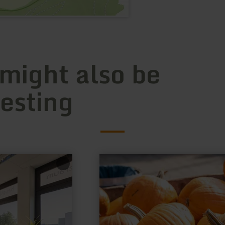
 might also be
resting
learn
more
about:
Hofladen
Haus
Bollheim