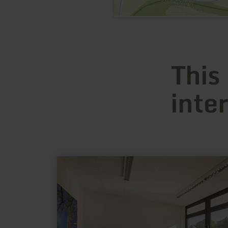
This
inte
learn
more
about:
hauptcwartier