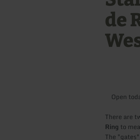
de 
Wes
Open tod
There are t
Ring
to mea
The "gates"