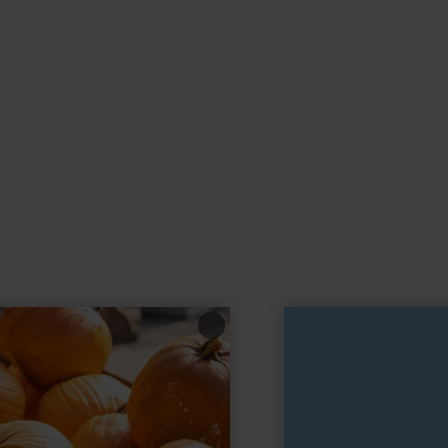
learn
more
about:
Pastanita