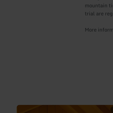
mountain ti
trial are re
More infor