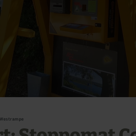
d Westrampe
rt: Stoppomat C