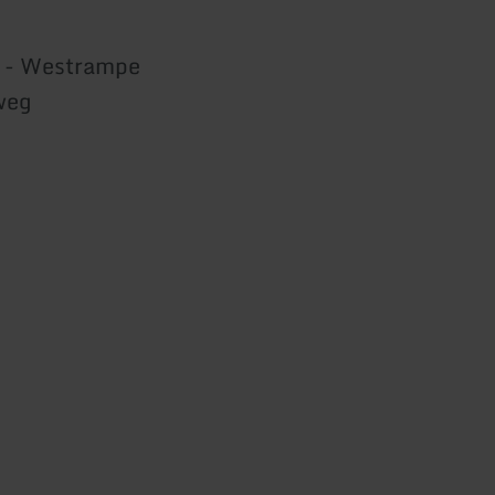
d - Westrampe
weg