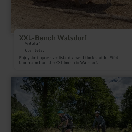
XXL-Bench Walsdorf
Walsdorf
Open today
Enjoy the impressive distant view of the beautiful Eifel
landscape from the XXL bench in Walsdorf.
learn
more
about:
ADAC-
Radservice-
Station
Hellenthal