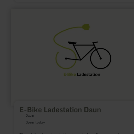
learn
more
about:
E-
Bike
Ladestation
Daun
E-Bike Ladestation Daun
Daun
Open today