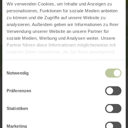
Wir verwenden Cookies, um Inhalte und Anzeigen zu
personalisieren, Funktionen für soziale Medien anbieten
zu können und die Zugriffe auf unsere Website zu
analysieren. Außerdem geben wir Informationen zu Ihrer
Verwendung unserer Website an unsere Partner für
soziale Medien, Werbung und Analysen weiter. Unsere
Partner führen diese Informationen möglicherweise mit
weiteren Daten zusammen, die Sie ihnen bereitgestellt
haben oder die sie im Rahmen Ihrer Nutzung der Dienste
gesammelt haben.
Einwilligungsauswahl
Notwendig
Wohnmobilstellplatz Birkenhof
Birkenhof 1
54576 Hillesheim
Präferenzen
+49 6593 403
Email
Statistiken
Website
Plan your arrival
Show on map
Marketing