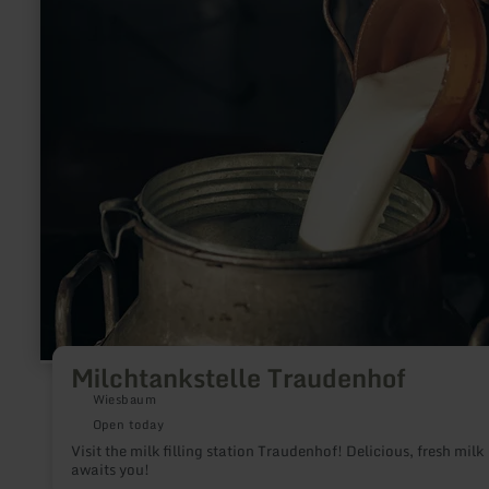
Milchtankstelle Traudenhof
Wiesbaum
Open today
Visit the milk filling station Traudenhof! Delicious, fresh milk
awaits you!