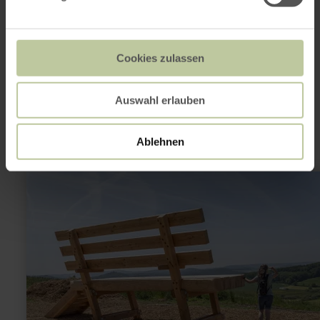
Cookies zulassen
This might also be
interesting
Auswahl erlauben
Ablehnen
learn
more
about:
XXL-
Bench
Walsdorf