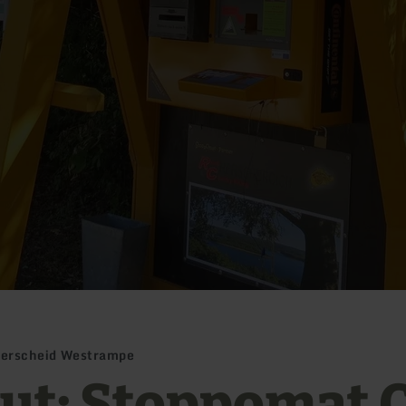
ferscheid Westrampe
ut: Stoppomat C