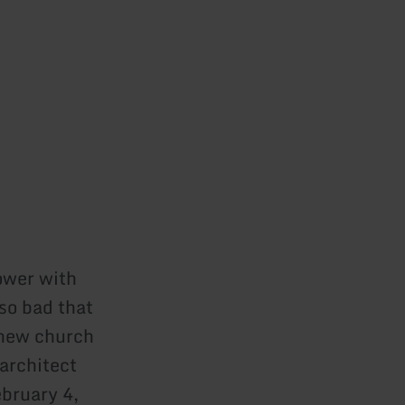
ower with
so bad that
 new church
 architect
ebruary 4,