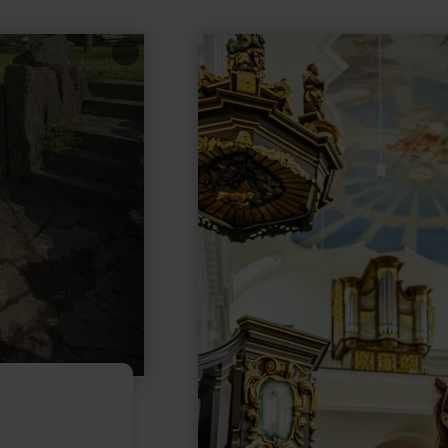
learn
more
about:
Pfarrkirche
Maria
Himmelfahrt