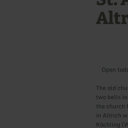
Alt
Open tod
The old chu
two bells i
the church 
in Altrich w
Köchling (W