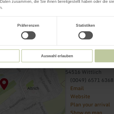
 Daten zusammen, die Sie ihnen bereitgestellt haben oder die s
n.
Präferenzen
Statistiken
Pfarreiengemeinscha
Auswahl erlauben
Karrstraße 14
54516 Wittlich
(0049) 6571 6368
Email
Website
Plan your arrival
Show on map