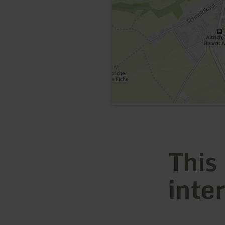
This
inte