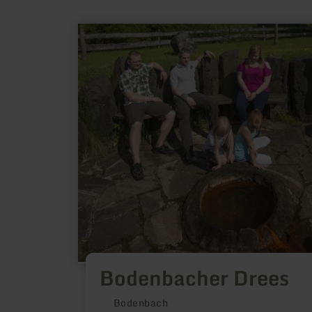
learn
more
about:
Bodenbacher
Drees
Bodenbacher Drees
Bodenbach