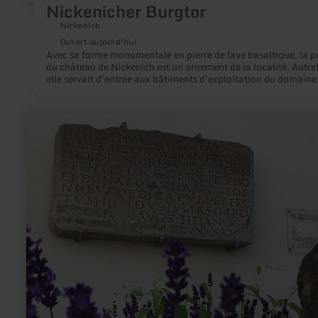
Nickenicher Burgtor
Nickenich
Ouvert aujourd'hui
Avec sa forme monumentale en pierre de lave basaltique, la p
du château de Nickenich est un ornement de la localité. Autref
elle servait d'entrée aux bâtiments d'exploitation du domaine
château.
en
savoir
plus
sur
:
Le
circuit
archéologique
de
Bitburg