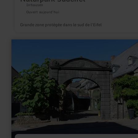
Irrhausen
Ouvert aujourd'hui
Grande zone protégée dans le sud de l'Eifel
en
savoir
plus
sur
:
Nickenicher
Burgtor