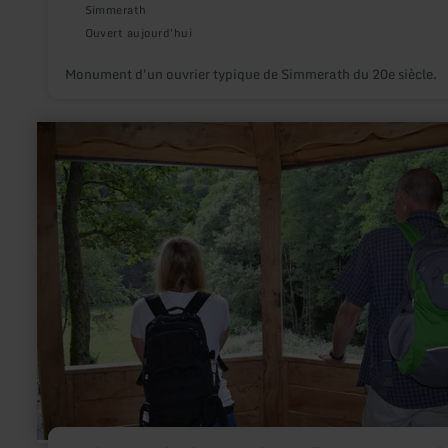
Simmerath
Ouvert aujourd'hui
Monument d'un ouvrier typique de Simmerath du 20e siècle.
en
savoir
plus
sur
:
Achtsamkeitspunkt
3
"Regeneration/
Rast"