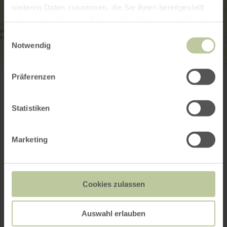
weiteren Daten zusammen, die Sie ihnen bereitgestellt
haben oder die sie im Rahmen Ihrer Nutzung der Dienste
gesammelt haben.
Einwilligungsauswahl
Notwendig
Pfarreiengemeinschaft Wittlich
Karrstraße 14
Präferenzen
54516 Wittlich
(0049) 6571 6368
E-mail
Statistiken
Planifier votre arrivée
Afficher sur la carte
Marketing
Cela pourrait
Cookies zulassen
également vous
Auswahl erlauben