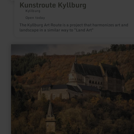
Kunstroute Kyllburg
Kyllburg
Open today
The Kyllburg Art Route is a project that harmonizes art and
landscape in a similar way to "Land Art"
learn
more
about:
Vianden
Castle