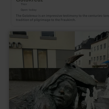
Thür
Open today
The Golokreuz is an impressive testimony to the centuries-lon
tradition of pilgrimage to the Fraukirch.
learn
more
about:
"De
Beberijer
Gäßestrepper"