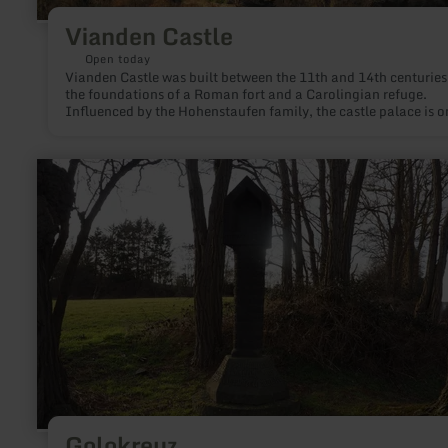
Vianden Castle
Open today
Vianden Castle was built between the 11th and 14th centuries
the foundations of a Roman fort and a Carolingian refuge.
Influenced by the Hohenstaufen family, the castle palace is o
the largest and most beautiful feudal residences of the
Romanesque and Gothic periods in Europe.
learn
more
about:
Golokreuz
Golokreuz