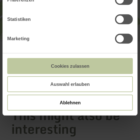
Statistiken
Marketing
Schornkapelle Schuld
53520 Schuld
Email
Website
Cookies zulassen
Plan your arrival
Show on map
Auswahl erlauben
Ablehnen
This might also be
interesting