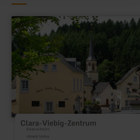
learn
more
about:
Clara-
Viebig-
Zentrum
Clara-Viebig-Zentrum
Eisenschmitt
closed today