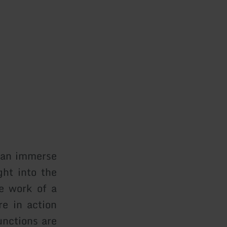
 can immerse
ght into the
he work of a
re in action
unctions are