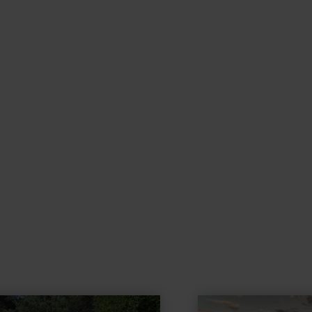
learn
more