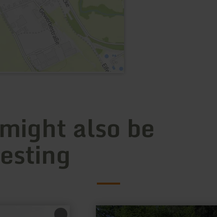
 might also be
resting
learn
more