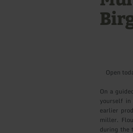
Bir
Open tod
On a guided
yourself in
earlier pro
miller. Flo
during the 