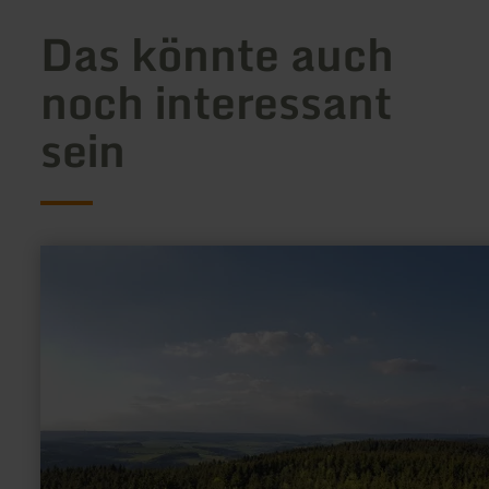
Das könnte auch
noch interessant
sein
mehr
erfahren
zu:
Eifel-
Blick
"Zur
Hardt"
bei
Weinsheim