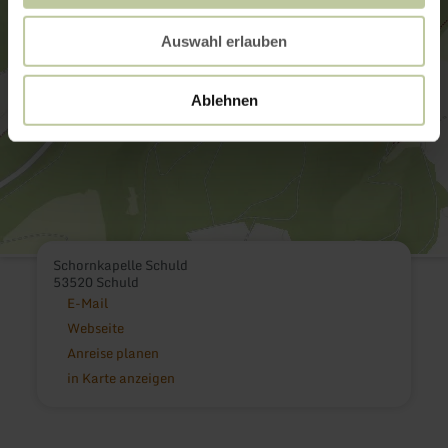
Auswahl erlauben
Ablehnen
Schornkapelle Schuld
53520 Schuld
E-Mail
Webseite
Anreise planen
in Karte anzeigen