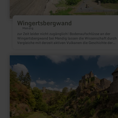
Wingertsbergwand
Mendig
zur Zeit leider nicht zugänglich! Bodenaufschlüsse an der
Wingertsbergwand bei Mendig lassen die Wissenschaft durch
Vergleiche mit derzeit aktiven Vulkanen die Geschichte der
Laacher See-Eruption erklären.
mehr
erfahren
zu:
Manderscheider
Burgen