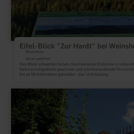
Eifel-Blick "Zur Hardt" bei Weins
Weinsheim
Heute geöffnet
Den Blick schweifen lassen, faszinierende Einblicke in unberü
Naturschutzgebiete gewinnen und atemberaubende Fernsicht
bis zu 50 Kilometern genießen – das ist Erholung.
mehr
erfahren
zu:
Pfarr-
&amp;
Kräutergarten
Greimerath