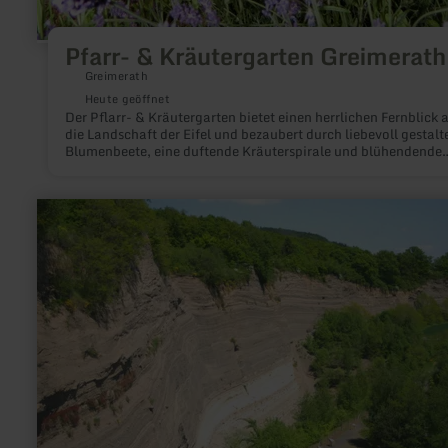
Pfarr- & Kräutergarten Greimerath
Greimerath
Heute geöffnet
Der Pflarr- & Kräutergarten bietet einen herrlichen Fernblick 
die Landschaft der Eifel und bezaubert durch liebevoll gestalt
Blumenbeete, eine duftende Kräuterspirale und blühendende
Obstbäume. Er ist Begegnugsstätte für die Greimerather und
Anlauf- und Picknickstelle für Wanderer auf dem Pfarrsteig u
Radler des Maare-Mosel-Radwegs.
mehr
erfahren
zu:
Wingertsbergwand