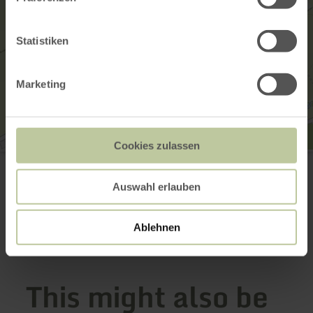
Statistiken
Marketing
Cookies zulassen
Lourdesgrotte Beilingen
Zur Grotte
54662 Beilingen
Auswahl erlauben
Plan your arrival
Show on map
Ablehnen
This might also be