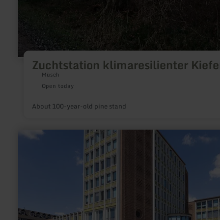
Zuchtstation klimaresilienter Kiefe
Müsch
Open today
About 100-year-old pine stand
learn
more
about:
Düren