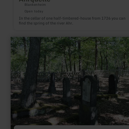
Blankenheim
Open today
In the cellar of one half-timbered-house from 1726 you can
find the spring of the river Ahr.
learn
more
about:
Jüdischer
Friedhof
Nickenich