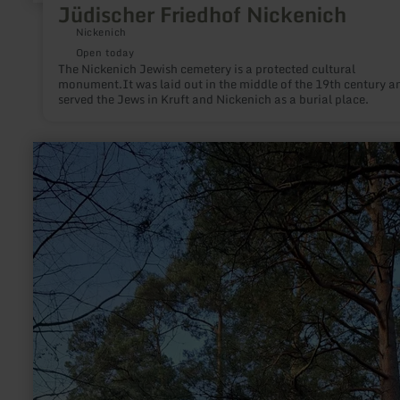
Jüdischer Friedhof Nickenich
Nickenich
Open today
The Nickenich Jewish cemetery is a protected cultural
monument.It was laid out in the middle of the 19th century a
served the Jews in Kruft and Nickenich as a burial place.
learn
more
about:
Zuchtstation
klimaresilienter
Kiefern