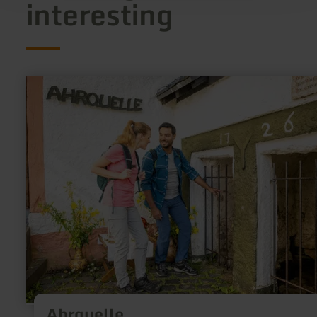
interesting
learn
more
about:
Ahrquelle
Ahrquelle