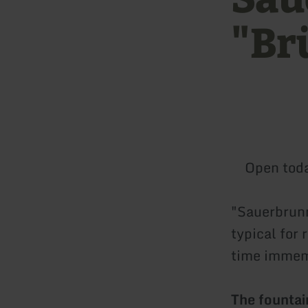
"Br
Open tod
"Sauerbrunn
typical for 
time immem
The fountai