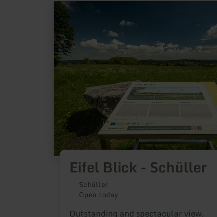
learn
more
about:
Eifel
Blick
-
Schüller
Eifel Blick - Schüller
Schüller
Open today
Outstanding and spectacular view.