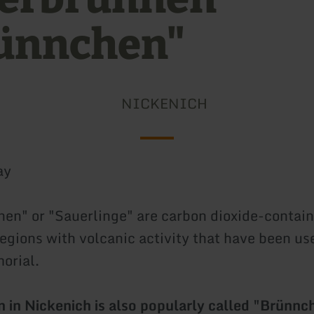
ünnchen"
NICKENICH
ay
en" or "Sauerlinge" are carbon dioxide-contain
regions with volcanic activity that have been us
orial.
n in Nickenich is also popularly called "Brünnc