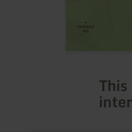
This
inte