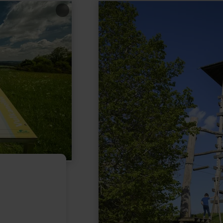
learn
more
about:
Aussichtsturm
"Eifel-
Guck"