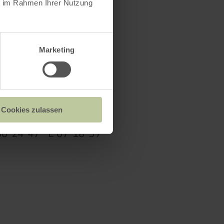
ie im Rahmen Ihrer Nutzung
Marketing
Cookies zulassen
nnchen"
0°24’47“ E 07°18’59“