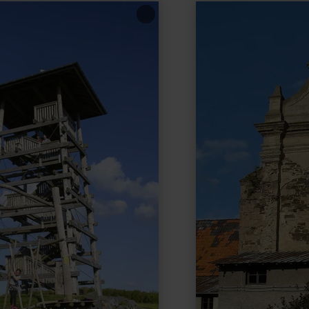
learn
more
about:
Propstei
Buchholz