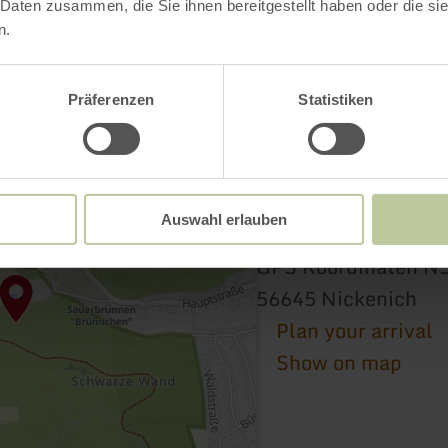
 Daten zusammen, die Sie ihnen bereitgestellt haben oder die s
n.
Präferenzen
Statistiken
Auswahl erlauben
Sauerbrunnen "Brü
GPS Koordinaten N5
56645 Nickenich
Plan your arrival
Show on map