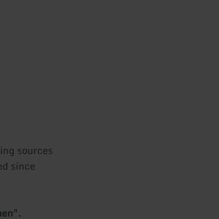
ing sources
ed since
hen".